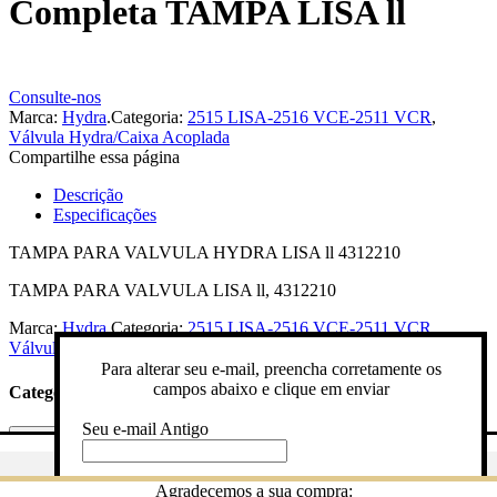
Completa TAMPA LISA ll
Consulte-nos
Marca:
Hydra
.
Categoria:
2515 LISA-2516 VCE-2511 VCR
,
Válvula Hydra/Caixa Acoplada
Compartilhe essa página
Descrição
Especificações
TAMPA PARA VALVULA HYDRA LISA ll 4312210
TAMPA PARA VALVULA LISA ll, 4312210
Marca:
Hydra
.
Categoria:
2515 LISA-2516 VCE-2511 VCR
,
Válvula Hydra/Caixa Acoplada
Para alterar seu e-mail, preencha corretamente os
campos abaixo e clique em enviar
Categorias
Seu e-mail Antigo
Categorias
Gostaria de ser avisado quando o produto estiver em estoque? Pree
Digite novo e-mail
Agradecemos a sua compra: