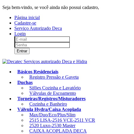
Seja bem-vindo, se você ainda não possui cadastro,
clique aqui!
Página inicial
Cadastre-se
Serviço Autorizado Deca
Login
Entrar
Básicos Residenciais
Registro Pressão e Gaveta
Duchas
Sifões Cozinha e Lavatório
Válvulas de Escoamento
Torneiras/Registros/Misturadores
Cozinha e Banheiro
Válvula Hydra/Caixa Acoplada
Max/Duo/Eco/Plus/Slim
2515 LISA-2516 VCE-2511 VCR
2520 Luxo-2530 Master
CAIXA ACOPLADA DECA