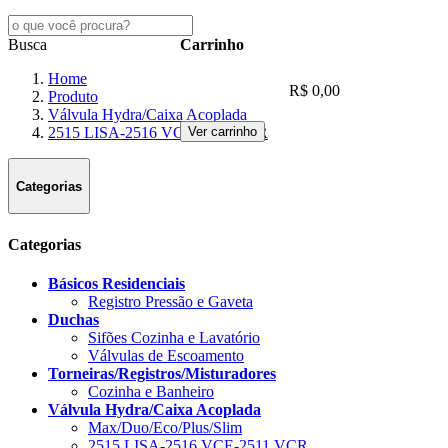
Busca
Carrinho
Home
R$ 0,00
Produto
Válvula Hydra/Caixa Acoplada
Ver carrinho
2515 LISA-2516 VCE-2511 VCR
Categorias
Categorias
Básicos Residenciais
Registro Pressão e Gaveta
Duchas
Sifões Cozinha e Lavatório
Válvulas de Escoamento
Torneiras/Registros/Misturadores
Cozinha e Banheiro
Válvula Hydra/Caixa Acoplada
Max/Duo/Eco/Plus/Slim
2515 LISA-2516 VCE-2511 VCR