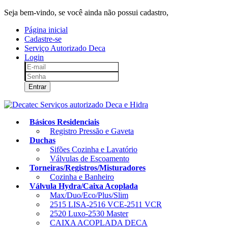
Seja bem-vindo, se você ainda não possui cadastro,
clique aqui!
Página inicial
Cadastre-se
Serviço Autorizado Deca
Login
Entrar
Básicos Residenciais
Registro Pressão e Gaveta
Duchas
Sifões Cozinha e Lavatório
Válvulas de Escoamento
Torneiras/Registros/Misturadores
Cozinha e Banheiro
Válvula Hydra/Caixa Acoplada
Max/Duo/Eco/Plus/Slim
2515 LISA-2516 VCE-2511 VCR
2520 Luxo-2530 Master
CAIXA ACOPLADA DECA