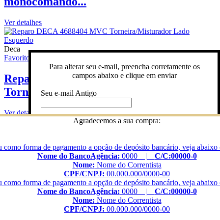
monocomando...
Ver detalhes
Deca
Favoritos
Ver detalhes
Para alterar seu e-mail, preencha corretamente os
campos abaixo e clique em enviar
Reparo DECA 4688404 MVC
Torneira/Mistura...
Seu e-mail Antigo
Ver detalhes
Digite novo e-mail
Agradecemos a sua compra:
Deca
Digite novamente
 como forma de pagamento a opção de depósito bancário, veja abaixo 
Favoritos
Ver detalhes
Preencha o campo abaixo com seu e-mail para
Nome do Banco
Agência:
0000 |
C/C:00000-0
receber uma nova senha
Nome:
Nome do Correntista
REPARO DECA 4688254 REGISTRO
Digite sua senha
CPF/CNPJ:
00.000.000/0000-00
E-mail
3/4" M...
 como forma de pagamento a opção de depósito bancário, veja abaixo 
Nome do Banco
Agência:
0000 |
C/C:00000-0
Nome:
Nome do Correntista
Enviar
Ver detalhes
Enviar
CPF/CNPJ:
00.000.000/0000-00