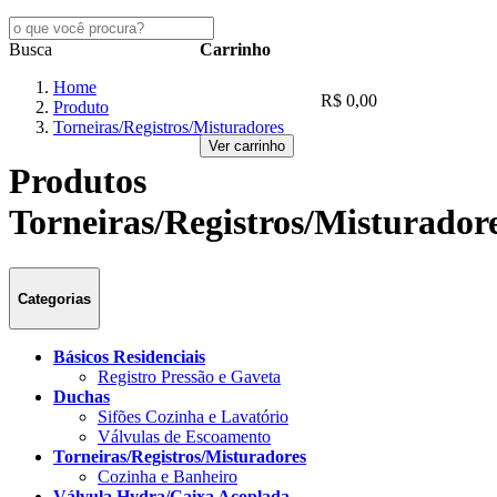
Busca
Carrinho
Home
R$ 0,00
Produto
Torneiras/Registros/Misturadores
Ver carrinho
Produtos
Torneiras/Registros/Misturador
Categorias
Básicos Residenciais
Registro Pressão e Gaveta
Duchas
Sifões Cozinha e Lavatório
Válvulas de Escoamento
Torneiras/Registros/Misturadores
Cozinha e Banheiro
Válvula Hydra/Caixa Acoplada