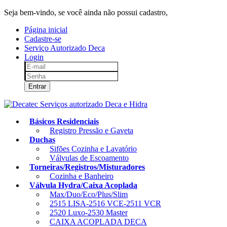
Seja bem-vindo, se você ainda não possui cadastro,
clique aqui!
Página inicial
Cadastre-se
Serviço Autorizado Deca
Login
Entrar
Básicos Residenciais
Registro Pressão e Gaveta
Duchas
Sifões Cozinha e Lavatório
Válvulas de Escoamento
Torneiras/Registros/Misturadores
Cozinha e Banheiro
Válvula Hydra/Caixa Acoplada
Max/Duo/Eco/Plus/Slim
2515 LISA-2516 VCE-2511 VCR
2520 Luxo-2530 Master
CAIXA ACOPLADA DECA