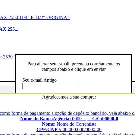
 255...
Para alterar seu e-mail, preencha corretamente os
campos abaixo e clique em enviar
Seu e-mail Antigo
Gostaria de ser avisado quando o produto estiver em estoque? Pree
Digite novo e-mail
Agradecemos a sua compra:
165 FX16501
campos abaixo com seu nome e e-mail e clique em enviar!
Digite novamente
como forma de pagamento a opção de depósito bancário, veja abaixo os
Preencha o campo abaixo com seu e-mail para
Nome do Banco
Agência:
0000 |
C/C:00000-0
receber uma nova senha
Nome:
Nome do Correntista
Digite sua senha
CPF/CNPJ:
00.000.000/0000-00
E-mail
Quero receber descontos especiais e ofertas exclusivas por e-m
como forma de pagamento a opção de depósito bancário, veja abaixo os