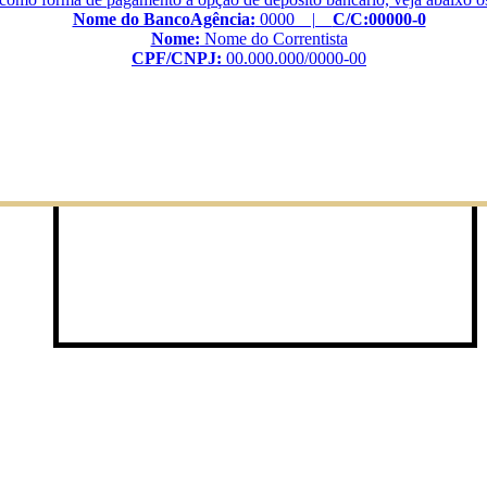
Nome do Banco
Agência:
0000 |
C/C:00000-0
Enviar
Nome:
Nome do Correntista
Enviar
Enviar
CPF/CNPJ:
00.000.000/0000-00
501
FX16501