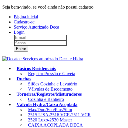
Seja bem-vindo, se você ainda não possui cadastro,
clique aqui!
Página inicial
Cadastre-se
Serviço Autorizado Deca
Login
Entrar
Básicos Residenciais
Registro Pressão e Gaveta
Duchas
Sifões Cozinha e Lavatório
Válvulas de Escoamento
Torneiras/Registros/Misturadores
Cozinha e Banheiro
Válvula Hydra/Caixa Acoplada
Max/Duo/Eco/Plus/Slim
2515 LISA-2516 VCE-2511 VCR
2520 Luxo-2530 Master
CAIXA ACOPLADA DECA