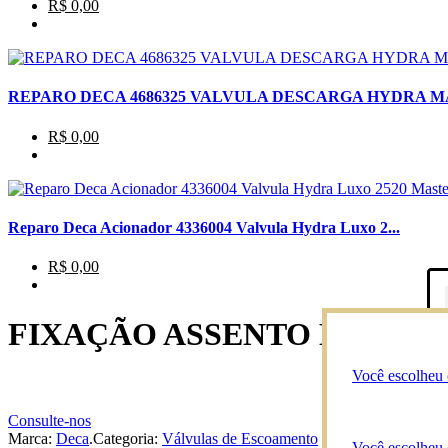
R$ 0,00
REPARO DECA 4686325 VALVULA DESCARGA HYDRA MAX
R$ 0,00
Reparo Deca Acionador 4336004 Valvula Hydra Luxo 2...
R$ 0,00
FIXAÇÃO ASSENTO DECA AP 
Você escolheu 
Consulte-nos
Marca:
Deca
.
Categoria:
Válvulas de Escoamento
Você escolheu 