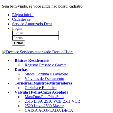
Seja bem-vindo, se você ainda não possui cadastro,
clique aqui!
Página inicial
Cadastre-se
Serviço Autorizado Deca
Login
Entrar
Básicos Residenciais
Registro Pressão e Gaveta
Duchas
Sifões Cozinha e Lavatório
Válvulas de Escoamento
Torneiras/Registros/Misturadores
Cozinha e Banheiro
Válvula Hydra/Caixa Acoplada
Max/Duo/Eco/Plus/Slim
2515 LISA-2516 VCE-2511 VCR
2520 Luxo-2530 Master
CAIXA ACOPLADA DECA