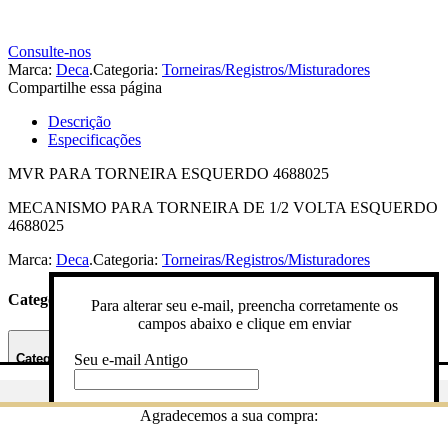
Consulte-nos
Marca:
Deca
.
Categoria:
Torneiras/Registros/Misturadores
Compartilhe essa página
Descrição
Especificações
MVR PARA TORNEIRA ESQUERDO 4688025
MECANISMO PARA TORNEIRA DE 1/2 VOLTA ESQUERDO
4688025
Marca:
Deca
.
Categoria:
Torneiras/Registros/Misturadores
Categorias
Para alterar seu e-mail, preencha corretamente os
campos abaixo e clique em enviar
Seu e-mail Antigo
Categorias
Gostaria de ser avisado quando o produto estiver em estoque? Pree
Básicos Residenciais
Digite novo e-mail
Agradecemos a sua compra:
campos abaixo com seu nome e e-mail e clique em enviar!
Registro Pressão e Gaveta
Duchas