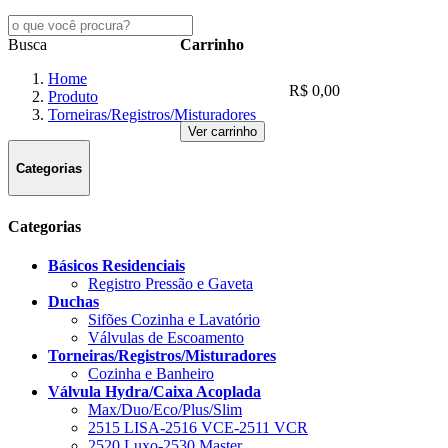
Busca
Carrinho
Home
R$ 0,00
Produto
Torneiras/Registros/Misturadores
Ver carrinho
Categorias
Categorias
Básicos Residenciais
Registro Pressão e Gaveta
Duchas
Sifões Cozinha e Lavatório
Válvulas de Escoamento
Torneiras/Registros/Misturadores
Cozinha e Banheiro
Válvula Hydra/Caixa Acoplada
Max/Duo/Eco/Plus/Slim
2515 LISA-2516 VCE-2511 VCR
2520 Luxo-2530 Master