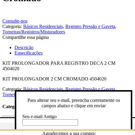
Consulte-nos
Categoria:
Básicos Residenciais
,
Registro Pressão e Gaveta
,
Torneiras/Registros/Misturadores
Compartilhe essa página
Descrição
Especificações
KIT PROLONGADOR PARA REGISTRO DECA 2 CM
4504020
KIT PROLONGADOR 2 CM CROMADO 4504020
Categoria:
Básicos Residenciais
,
Registro Pressão e Gaveta
,
Torneiras/Registros/Misturadores
Para alterar seu e-mail, preencha corretamente os
campos abaixo e clique em enviar
Categorias
Seu e-mail Antigo
Categorias
Gostaria de ser avisado quando o produto estiver em estoque? Pree
Digite novo e-mail
Agradecemos a sua compra: