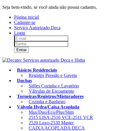
Seja bem-vindo, se você ainda não possui cadastro,
clique aqui!
Página inicial
Cadastre-se
Serviço Autorizado Deca
Login
Entrar
Básicos Residenciais
Registro Pressão e Gaveta
Duchas
Sifões Cozinha e Lavatório
Válvulas de Escoamento
Torneiras/Registros/Misturadores
Cozinha e Banheiro
Válvula Hydra/Caixa Acoplada
Max/Duo/Eco/Plus/Slim
2515 LISA-2516 VCE-2511 VCR
2520 Luxo-2530 Master
CAIXA ACOPLADA DECA