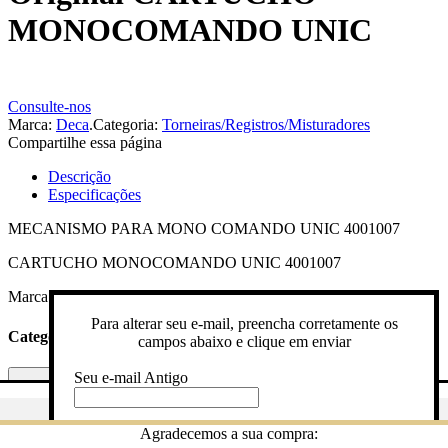
MONOCOMANDO UNIC
Consulte-nos
Marca:
Deca
.
Categoria:
Torneiras/Registros/Misturadores
Compartilhe essa página
Descrição
Especificações
MECANISMO PARA MONO COMANDO UNIC 4001007
CARTUCHO MONOCOMANDO UNIC 4001007
Marca:
Deca
.
Categoria:
Torneiras/Registros/Misturadores
Para alterar seu e-mail, preencha corretamente os
Categorias
campos abaixo e clique em enviar
Seu e-mail Antigo
Categorias
Gostaria de ser avisado quando o produto estiver em estoque? Pree
Digite novo e-mail
Agradecemos a sua compra:
campos abaixo com seu nome e e-mail e clique em enviar!
Básicos Residenciais