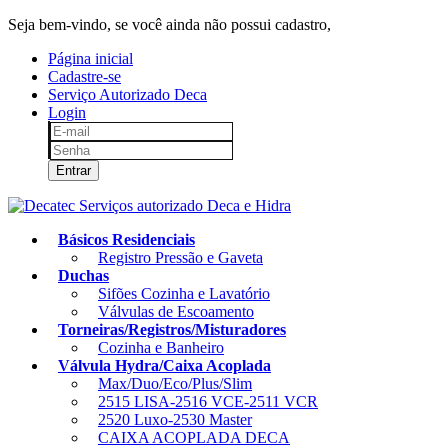
Seja bem-vindo, se você ainda não possui cadastro,
clique aqui!
Página inicial
Cadastre-se
Serviço Autorizado Deca
Login
Entrar
Básicos Residenciais
Registro Pressão e Gaveta
Duchas
Sifões Cozinha e Lavatório
Válvulas de Escoamento
Torneiras/Registros/Misturadores
Cozinha e Banheiro
Válvula Hydra/Caixa Acoplada
Max/Duo/Eco/Plus/Slim
2515 LISA-2516 VCE-2511 VCR
2520 Luxo-2530 Master
CAIXA ACOPLADA DECA