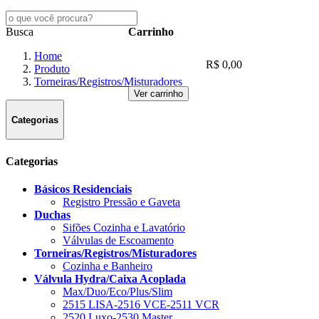
Busca
Carrinho
Home
R$ 0,00
Produto
Torneiras/Registros/Misturadores
Ver carrinho
Categorias
Categorias
Básicos Residenciais
Registro Pressão e Gaveta
Duchas
Sifões Cozinha e Lavatório
Válvulas de Escoamento
Torneiras/Registros/Misturadores
Cozinha e Banheiro
Válvula Hydra/Caixa Acoplada
Max/Duo/Eco/Plus/Slim
2515 LISA-2516 VCE-2511 VCR
2520 Luxo-2530 Master